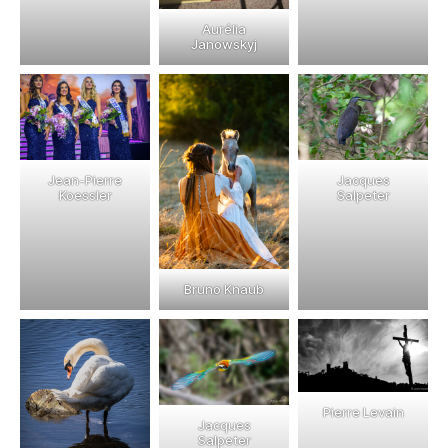
Aurélia
Janowskyj
Jean-Pierre
Jacques
Koessler
Salpeter
Bruno Knaub
Pierre Levain
Jacques
Salpeter