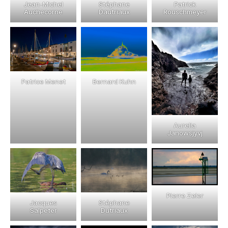
Jean-Michel
Patrick
Stéphane
Auchecorne
Rouschmeyer
Dautriaux
Patrice Menet
Bernard Kuhn
Aurelia
Janowsjyvj
Pierre Zeler
Jacques
Stéphane
Salpeter
Dutriaux