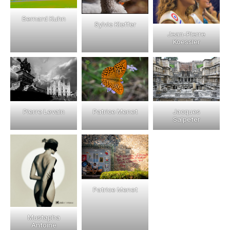
Bernard Kuhn
Sylvie Kleffer
Jean-Pierre
Koessler
Pierre Levain
Patrice Menet
Jacques
Salpeter
Patrice Menet
Mustapha
Antoine