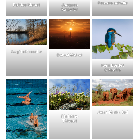
Pascale schelle
Jacques
Patrice Menet
Salpeter
Angèle Koessler
Daniel Michel
Kerri Bordet
O’Keeffe
Jean-Marie Jud
Christine
Thivent