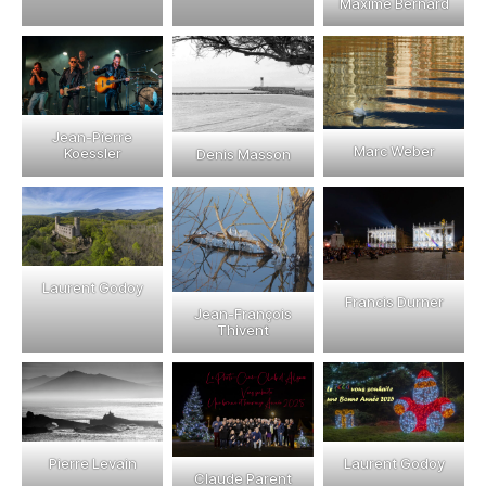
Maxime Bernard
Jean-Pierre
Marc Weber
Koessler
Denis Masson
Laurent Godoy
Francis Durner
Jean-François
Thivent
Pierre Levain
Laurent Godoy
Claude Parent