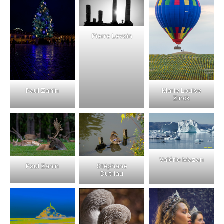
Pierre Levain
Marie Louise
Paul Zanin
Zinck
Valérie Mazan
Stéphane
Paul Zanin
Dutriau