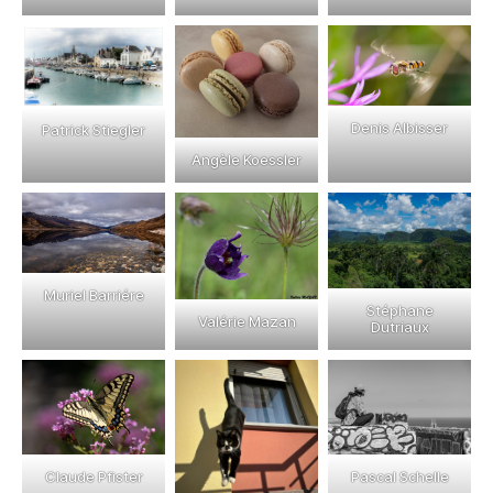
Denis Albisser
Patrick Stiegler
Angèle Koessler
Muriel Barriére
Stéphane
Valérie Mazan
Dutriaux
Claude Pfister
Pascal Schelle