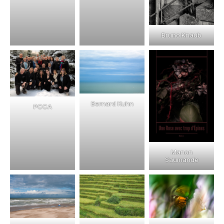
Bruno Knaub
Bernard Kuhn
PCCA
Manon
Saumande