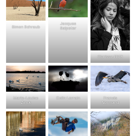
Jacques
Simon Schraub
Salpeter
Clarisse EBER
Francis
Marie-Louise
Colin Lorrain
Normand
Zinck