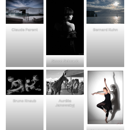
Claude Parent
Bernard Kuhn
Simon Schraub
Bruno Knaub
Aurélia
Janowskyj