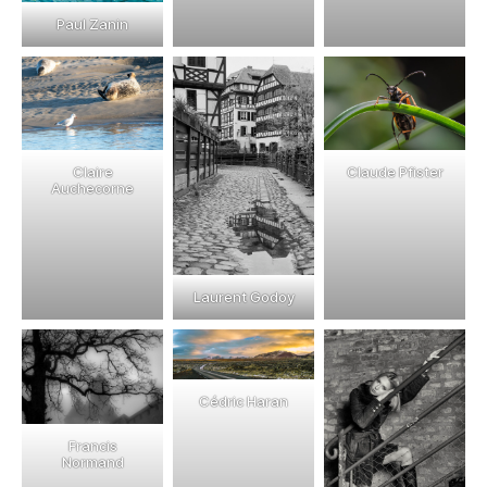
Paul Zanin
Claire
Claude Pfister
Auchecorne
Laurent Godoy
Cédric Haran
Francis
Normand