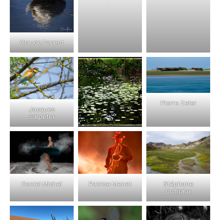
Claude Parent
Pierre Zeler
Jacques
Salpeter
Daniel Michel
Patrice Menet
Stéphane
Dutriaux