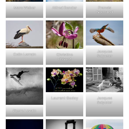
Marc Weber
Francis
Alfred Bender
Normand
Jacques
Colin Lorrain
Christine
Salpeter
Thivent
Jacques
Laurent Godoy
Salpeter
Pierre Levain