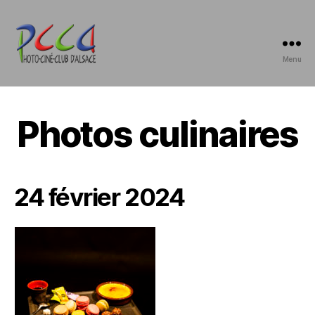
Menu
Photo-
Ciné-
Club
d'Alsace
Photos culinaires
24 février 2024