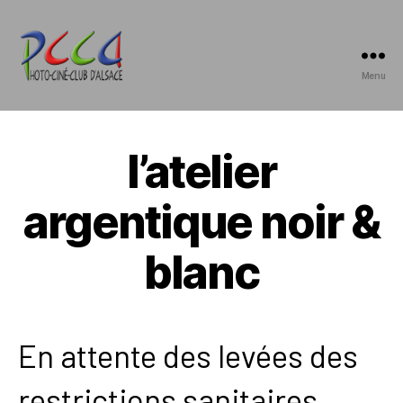
Menu
Photo-
Ciné-
Club
d'Alsace
l’atelier
argentique noir &
blanc
En attente des levées des
restrictions sanitaires