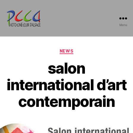
Menu
Photo-
Ciné-
Club
d'Alsace
Catégories
NEWS
salon
international d’art
contemporain