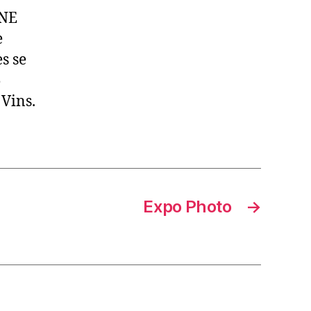
NNE
e
s se
5
 Vins.
Expo Photo
→