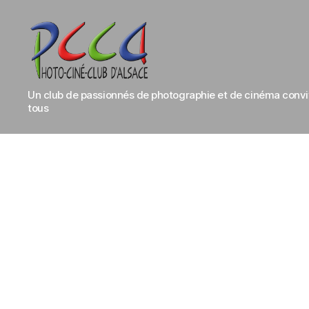
Photo-
Un club de passionnés de photographie et de cinéma conviv
Ciné-
tous
Club
d'Alsace