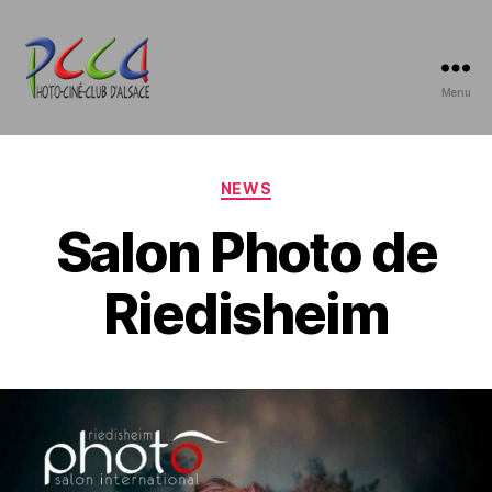
Menu
Photo-
Ciné-
Club
d'Alsace
Catégories
NEWS
Salon Photo de
Riedisheim