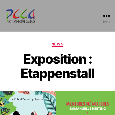
Menu
Photo-
Ciné-
Club
d'Alsace
Catégories
NEWS
Exposition :
Etappenstall