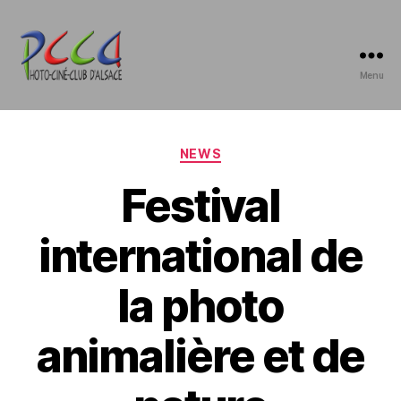
Menu
Photo-
Ciné-
Club
d'Alsace
Catégories
NEWS
Festival
international de
la photo
animalière et de