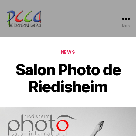
Menu
Photo-
Ciné-
Club
d'Alsace
Catégories
NEWS
Salon Photo de
Riedisheim