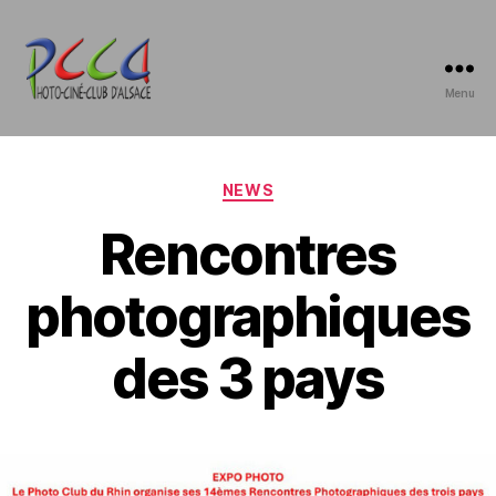
Menu
Photo-
Ciné-
Club
d'Alsace
Catégories
NEWS
Rencontres
photographiques
des 3 pays