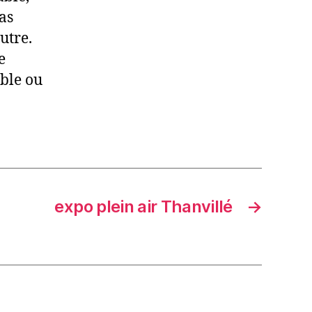
pas
utre.
e
able ou
expo plein air Thanvillé
→