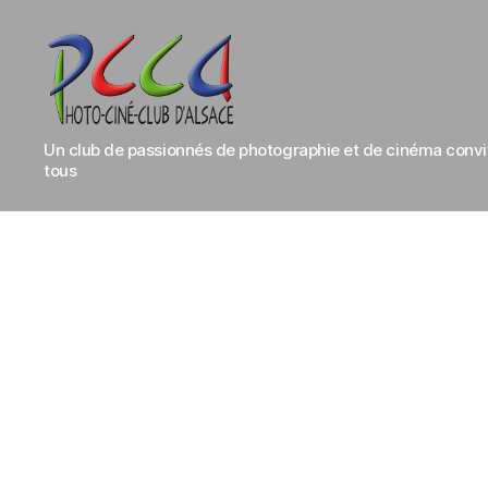
Photo-
Un club de passionnés de photographie et de cinéma conviv
Ciné-
tous
Club
d'Alsace