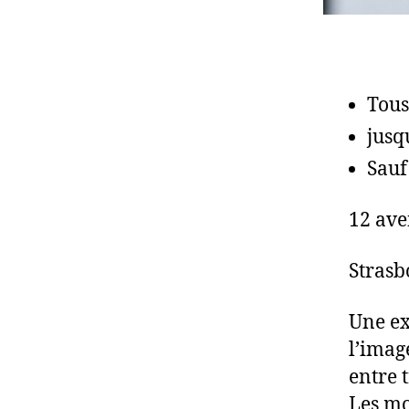
Tous
jusq
Sauf
12 ave
Strasb
Une ex
l’imag
entre t
Les mom