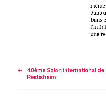
même ce
dans u
Dans c
l’infi
une re
←
40ème Salon international de 
Riedisheim