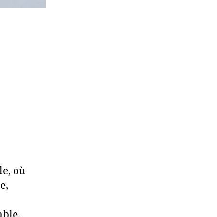
le, où
e,
able,