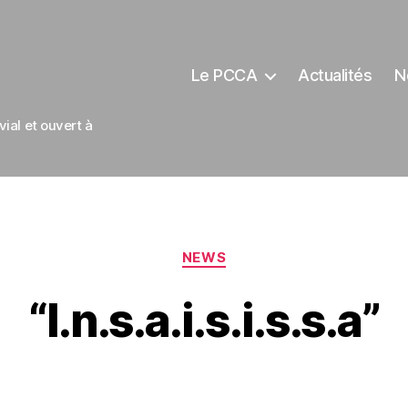
Le PCCA
Actualités
N
ial et ouvert à
Catégories
NEWS
“I.n.s.a.i.s.i.s.s.a”