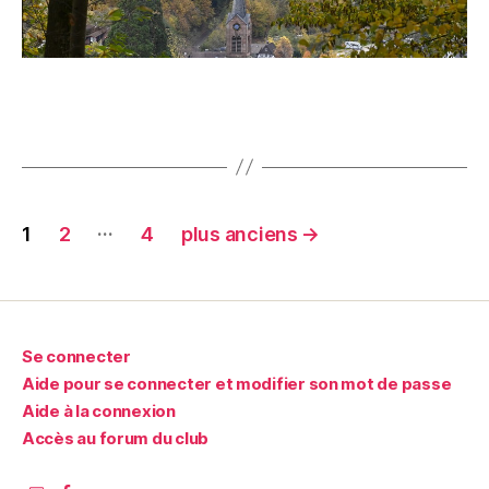
Pagination
…
1
2
4
plus anciens
→
des
publications
Se connecter
Aide pour se connecter et modifier son mot de passe
Aide à la connexion
Accès au forum du club