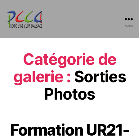
Menu
Photo-
Ciné-
Club
d'Alsace
Catégorie de
galerie :
Sorties
Photos
Formation UR21-