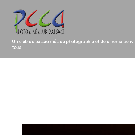
Photo-
Un club de passionnés de photographie et de cinéma conviv
Ciné-
tous
Club
d'Alsace