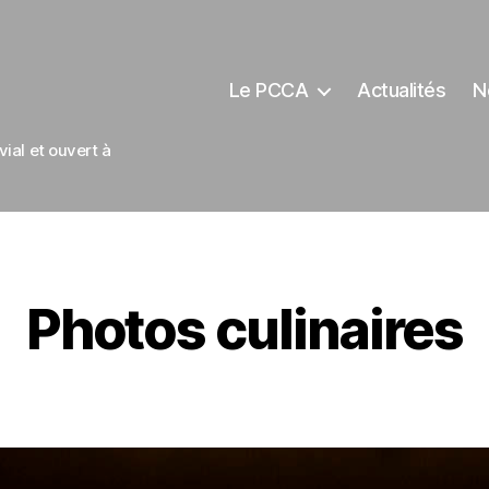
Le PCCA
Actualités
N
ial et ouvert à
Photos culinaires