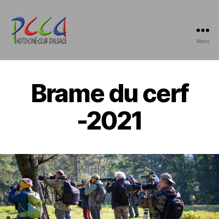
Menu
Photo-
Ciné-
Club
d'Alsace
Brame du cerf
-2021