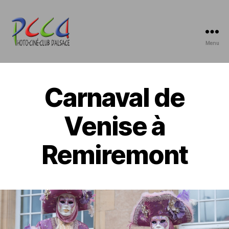
Menu
Photo-
Ciné-
Club
d'Alsace
Carnaval de
Venise à
Remiremont