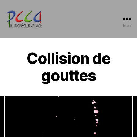
Menu
Photo-
Ciné-
Club
d'Alsace
Collision de
gouttes