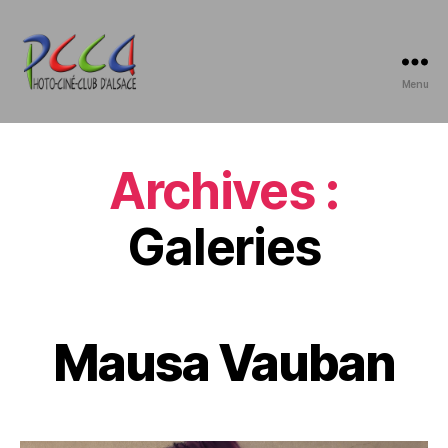
Menu
Photo-
Ciné-
Club
d'Alsace
Archives :
Galeries
Mausa Vauban