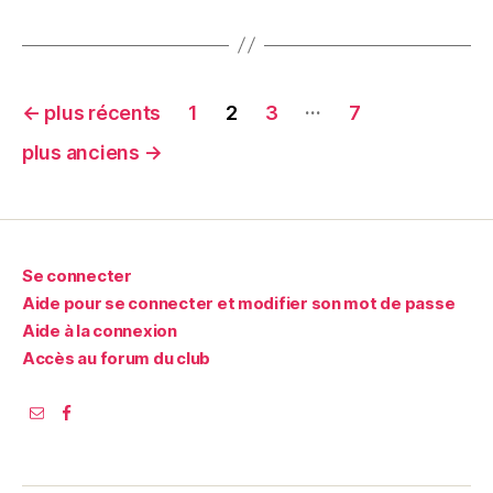
Pagination
…
←
plus récents
1
2
3
7
des
plus anciens
→
publications
Se connecter
Aide pour se connecter et modifier son mot de passe
Aide à la connexion
Accès au forum du club