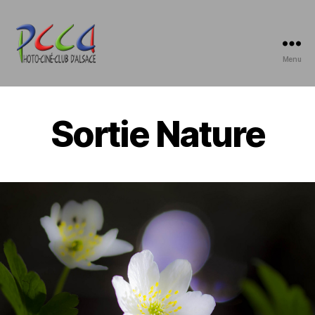
Menu
Photo-
Ciné-
Club
d'Alsace
Sortie Nature